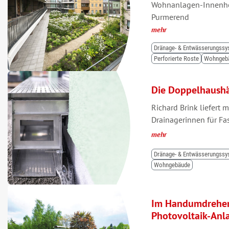
Wohnanlagen-Innenho
Purmerend
mehr
Dränage- & Entwässerungss
Perforierte Roste
Wohngeb
Die Doppelhaushäl
Richard Brink liefert 
Drainagerinnen für F
mehr
Dränage- & Entwässerungss
Wohngebäude
Im Handumdrehen 
Photovoltaik-Anl