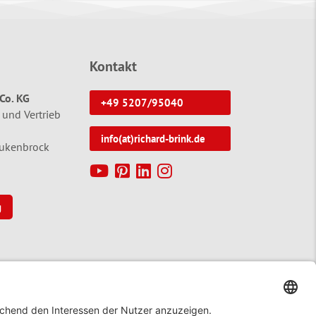
Kontakt
Co. KG
+49 5207/95040
 und Vertrieb
info(at)richard-brink.de
tukenbrock
g