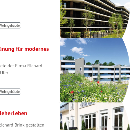
Wohngebäude
rünung für modernes
ete der Firma Richard
Ufer
Wohngebäude
 FleherLeben
ichard Brink gestalten