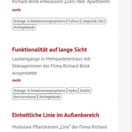
Richard Brink entwässern „Gleis Park“ Apartments
mehr
Dränage- & Entwässerungssysteme
Fultura
Längsstab 20x3
Wohngebäude
Funktionalität auf lange Sicht
Laubengänge in Mehrparteienhaus mit
Dränagerinnen der Firma Richard Brink
ausgestattet
mehr
Dränage- & Entwässerungssysteme
Hydra
Stabile
Revisionskanal
Wohngebäude
Einheitliche Linie im Außenbereich
Modulare Pflanzkästen „Line“ der Firma Richard