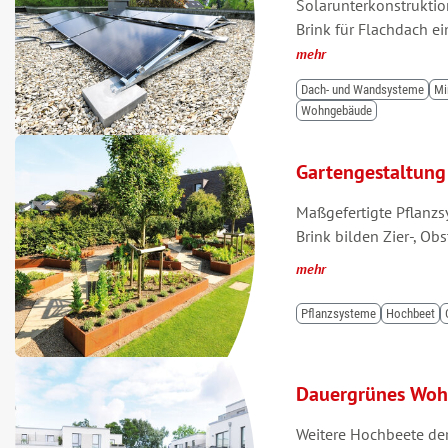
Solarunterkonstruktio
Brink für Flachdach 
mehr
Dach- und Wandsysteme
Mi
Wohngebäude
Gartengestaltung
Maßgefertigte Pflanzs
Brink bilden Zier-, O
mehr
Pflanzsysteme
Hochbeet
Dauergrünes Woh
Weitere Hochbeete der