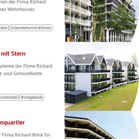
nen der Firma Richard
eines Wohnhauses
ralux
Solarunterkonstruktionen
 mit Stern
ysteme der Firma Richard
bst- und Gemüsebeete
Cortenstahl
Wohngebäude
nquartier
 Firma Richard Brink für