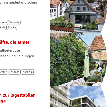
f im niederländischen
ysteme
Fassade
äude
Stabile
fte, die atmet
maßgefertigte
assade und Laibungen
ysteme
Fassade
Stabile Air
zur lagestabilen
age