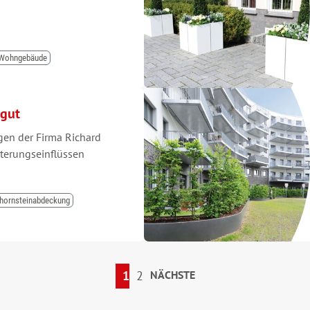
Wohngebäude
 gut
en der Firma Richard
tterungseinflüssen
hornsteinabdeckung
1
2
NÄCHSTE