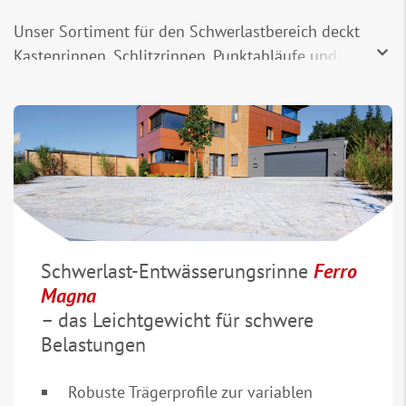
Unser Sortiment für den Schwerlastbereich deckt
Kastenrinnen, Schlitzrinnen, Punktabläufe und
Schachtbdeckungen mit erhöhter Materialstärke
sowie Ausführungen aus Beton und Polymerbeton ab.
Darüber hinaus gehören auch Roste aus Edelstahl,
feuerverzinktem Stahl oder Guss, die passgenau für
unsere Rinnen gefertigt werden, zum Angebot. Das
Schwerlast-Sortiment erfüllt die Anforderungen der
Belastungsklassen von bis zu E 600, je nach
gewünschter Produktvariante und Ausführung.
Schwerlast-Entwässerungsrinne
Ferro
Magna
– das Leichtgewicht für schwere
Belastungen
Robuste Trägerprofile zur variablen