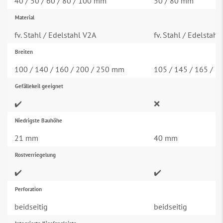
40 / 50 / 60 / 80 / 100 mm
50 / 80 mm
Material
fv. Stahl / Edelstahl V2A
fv. Stahl / Edelstahl
Breiten
100 / 140 / 160 / 200 / 250 mm
105 / 145 / 165 / 
Gefällekeil geeignet
✔️
❌
Niedrigste Bauhöhe
21 mm
40 mm
Rostverriegelung
✔️
✔️
Perforation
beidseitig
beidseitig