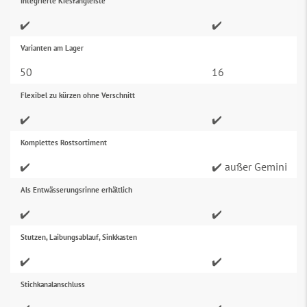
Integrierte Kiesfangleiste
✔️
✔️
Varianten am Lager
50
16
Flexibel zu kürzen ohne Verschnitt
✔️
✔️
Komplettes Rostsortiment
✔️
✔️ außer Gemini
Als Entwässerungsrinne erhältlich
✔️
✔️
Stutzen, Laibungsablauf, Sinkkasten
✔️
✔️
Stichkanalanschluss