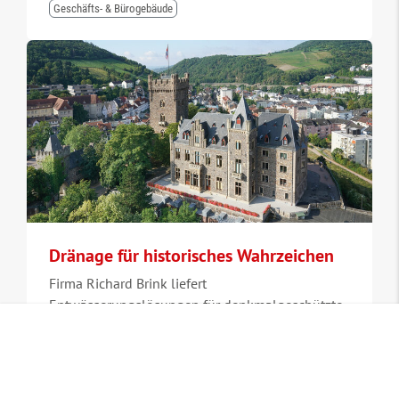
Geschäfts- & Bürogebäude
Dränage für historisches Wahrzeichen
Firma Richard Brink liefert
Entwässerungslösungen für denkmalgeschützte
Burganlage
Jetzt bestellen
mehr
Dränage- & Entwässerungssysteme
Stabile
Längsstab 20x3
Plätze, Parks & Öffentliche Gebäude