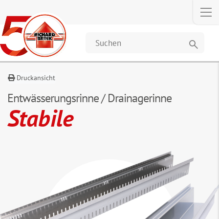
Anfragen
Beschreibung
Maße
Zubehör
So
&
Daten
search
Druckansicht
Entwässerungsrinne / Drainagerinne
Stabile