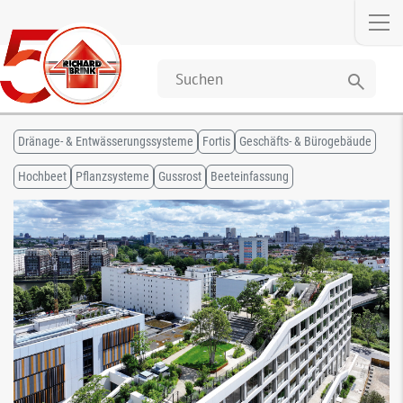
search
Dränage- & Entwässerungssysteme
Fortis
Geschäfts- & Bürogebäude
Hochbeet
Pflanzsysteme
Gussrost
Beeteinfassung