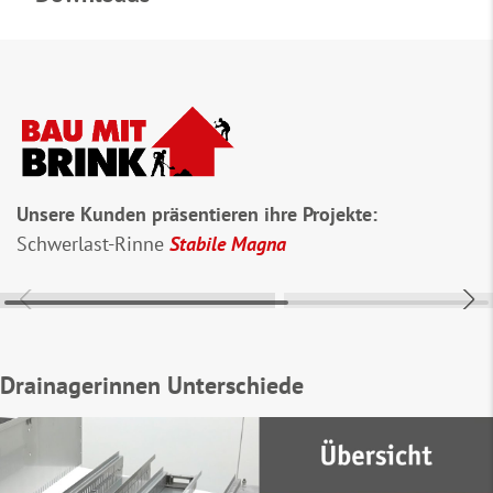
Unsere Kunden präsentieren ihre Projekte:
Schwerlast-Rinne
Stabile Magna
Hier ist noch Pla
Drainagerinnen Unterschiede
Nimm an #baumitb
am Ende des Jah
Firmenlogo zu 
Mehr infos