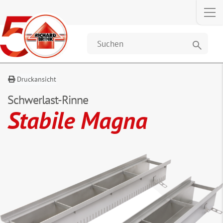
Anfragen
Beschreibung
Maße
Downloads
&
Daten
search
Druckansicht
Schwerlast-Rinne
Stabile Magna