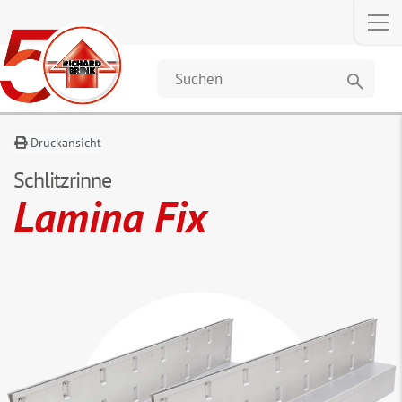
eschreibung
Maße
Zubehör
Sonderbau
Downl
&
Daten
search
Druckansicht
Schlitzrinne
Lamina Fix