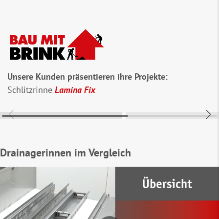
Unsere Kunden präsentieren ihre Projekte:
Schlitzrinne
Lamina Fix
Hier ist noch Pla
Drainagerinnen im Vergleich
Nimm an #baumitb
am Ende des Jah
Firmenlogo zu 
Mehr infos