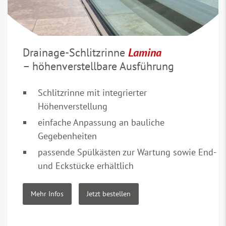
auch Doppelschlitzroste zur Aufnahme von
Steinschalen zur Wahl. Sollen die
Entwässerungssysteme zudem befahrbar sein, bieten
wir unsere Schlitz- und Doppelschlitzrinnen auch in
Drainage-Schlitzrinne
Lamina
Schwerlastausführung, in Anlehnung an die
– höhenverstellbare Ausführung
Anforderungen der Belastungsklassen bis D 400, an.
Schlitzrinne mit integrierter
Höhenverstellung
einfache Anpassung an bauliche
Gegebenheiten
passende Spülkästen zur Wartung sowie End-
und Eckstücke erhältlich
Mehr Infos
Jetzt bestellen