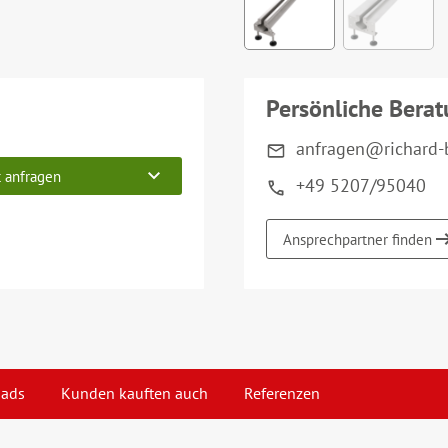
Persönliche Bera
anfragen@richard-b
t anfragen
+49 5207/95040
Ansprechpartner finden
ads
Kunden kauften auch
Referenzen