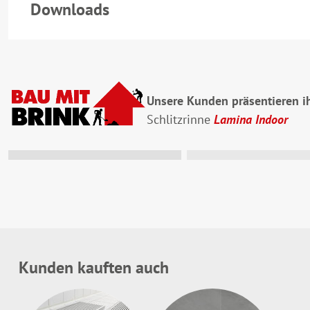
Downloads
Unsere Kunden präsentieren ih
Schlitzrinne
Lamina Indoor
Hier ist noch P
Nimm an #baumi
am Ende des Ja
Firmenlogo zu
Kunden kauften auch
Mehr infos