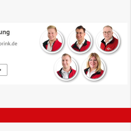
tung
rink.de