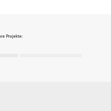
re Projekte:
latz für Dein Projekt!
tbrink teil und sichere dir die Chance,
hres einen Tischkicker mit deinem
 gewinnen!