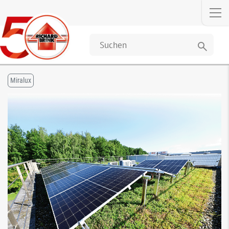
search
Miralux