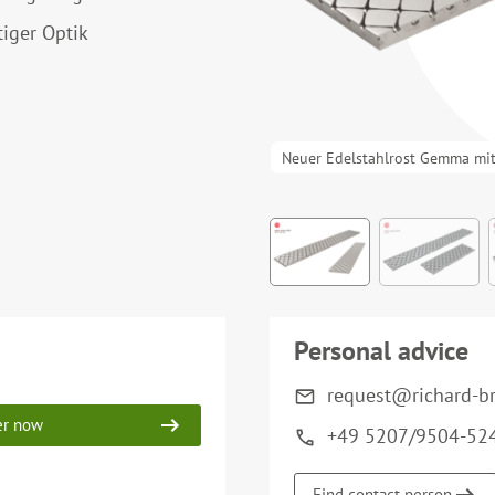
tiger Optik
Neuer Edelstahlrost Gemma mi
Personal advice
request@richard-b
er now
+49 5207/9504-52
Find contact person