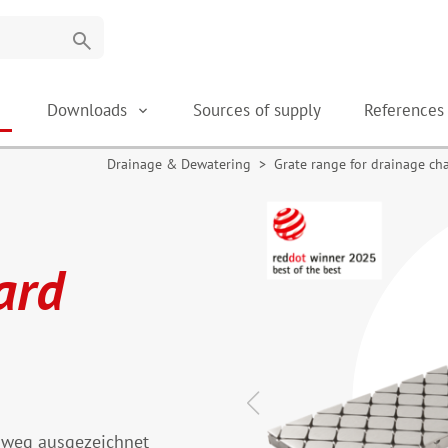
search
Downloads
Sources of supply
Reference
Drainage & Dewatering
>
Grate range for drainage ch
ard
inweg ausgezeichnet