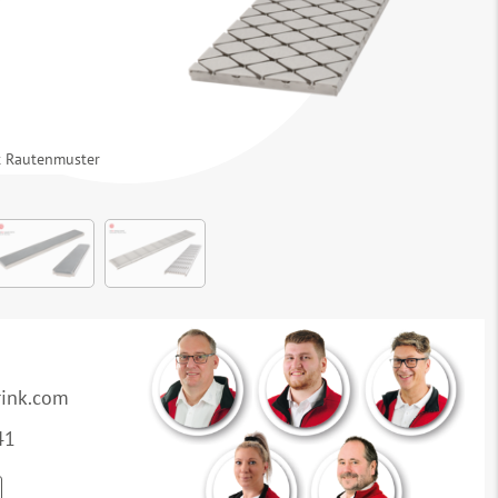
t Rautenmuster
rink.com
41