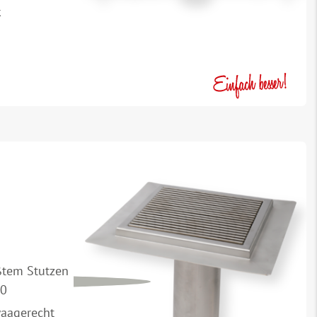
k
ßtem Stutzen
00
waagerecht