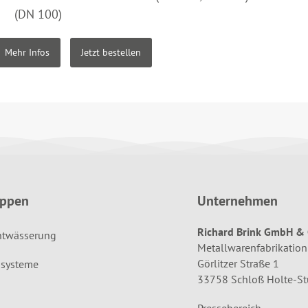
(DN 100)
Mehr Infos
Jetzt bestellen
uppen
Unternehmen
Richard Brink GmbH & 
ntwässerung
Metallwarenfabrikation
Görlitzer Straße 1
systeme
33758 Schloß Holte-S
Pressebereich