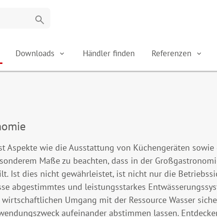
search
Downloads
Händler finden
Referenzen
onomie
t Aspekte wie die Ausstattung von Küchengeräten sowie 
esonderem Maße zu beachten, dass in der Großgastronomie
lt. Ist dies nicht gewährleistet, ist nicht nur die Betrieb
sse abgestimmtes und leistungsstarkes Entwässerungssyste
wirtschaftlichen Umgang mit der Ressource Wasser sicher.
Anwendungszweck aufeinander abstimmen lassen. Entdecken