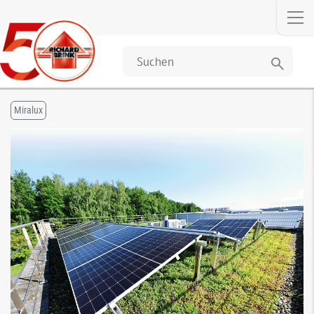
search
Miralux