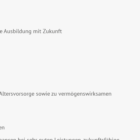
he Ausbildung mit Zukunft
n Altersvorsorge sowie zu vermögenswirksamen
en
ncen bei sehr guten Leistungen, zukunftsfähige