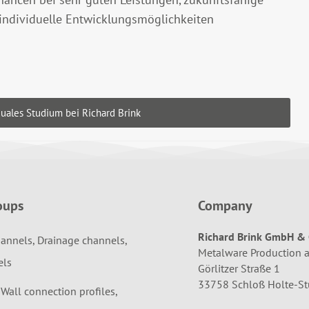
 individuelle Entwicklungsmöglichkeiten
uales Studium bei Richard Brink
oups
Company
Richard Brink GmbH & 
annels, Drainage channels,
Metalware Production 
els
Görlitzer Straße 1
33758 Schloß Holte-S
 Wall connection profiles,