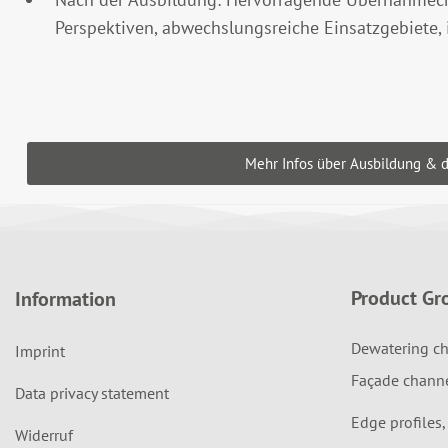
Perspektiven, abwechslungsreiche Einsatzgebiete,
Mehr Infos über Ausbildung & d
Product Gr
Information
Dewatering ch
Imprint
Façade chann
Data privacy statement
Edge profiles,
Widerruf