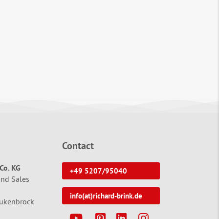
Contact
Co. KG
+49 5207/95040
and Sales
info(at)richard-brink.de
tukenbrock
Y
P
L
I