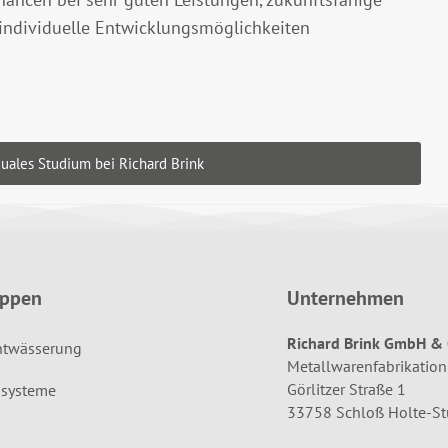
 individuelle Entwicklungsmöglichkeiten
uales Studium bei Richard Brink
uppen
Unternehmen
Richard Brink GmbH & 
ntwässerung
Metallwarenfabrikation
Görlitzer Straße 1
systeme
33758 Schloß Holte-S