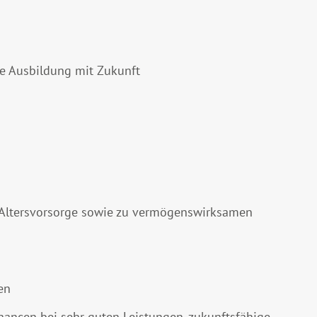
he Ausbildung mit Zukunft
n Altersvorsorge sowie zu vermögenswirksamen
en
ncen bei sehr guten Leistungen, zukunftsfähige