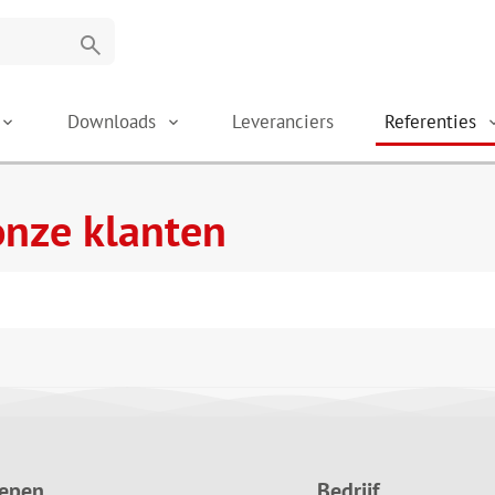
search
Downloads
Leveranciers
Referenties
onze klanten
oepen
Bedrijf