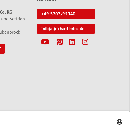
Co. KG
+49 5207/95040
 und Vertrieb
info(at)richard-brink.de
tukenbrock
Y
P
L
I
f