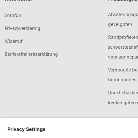
Afwateringsgo
Colofon
gevelgoten
Privacyverklaring
Randprofielen
Widerruf
schoorsteenaf
Barrierefreiheitserklärung
voor zonnepan
Verhoogde be
borderranden 
Douchebakken,
keukengoten 