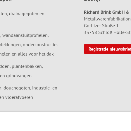
Richard Brink GmbH & 
ten, drainagegoten en
Metallwarenfabrikation
Görlitzer Straße 1
33758 Schloß Holte-S
, wandaansluitprofielen,
dekkingen, onderconstructies
Registratie nieuwsbrie
elen en alles voor het dak
dden, plantenbakken,
en grindvangers
 douchegoten, industrie- en
en vloerafvoeren