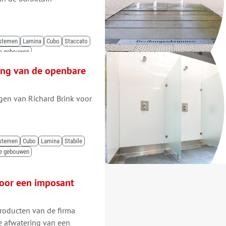
ystemen
Lamina
Cubo
Staccato
re gebouwen
ng van de openbare
gen van Richard Brink voor
ystemen
Cubo
Lamina
Stabile
re gebouwen
voor een imposant
oducten van de firma
e afwatering van een