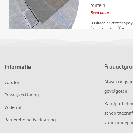
fontein
Read more
Drainage- en afwateringss
Zwaar belastbaar
Pleinen
Productgr
Informatie
Afwateringsgo
Colofon
gevelgoten
Privacyverklaring
Randprofielen
Widerruf
schoorsteenaf
Barrierefreiheitserklärung
voor zonnepan