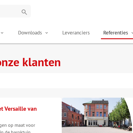
search
Downloads
Leveranciers
Referenties
onze klanten
t Versaille van
gen op maat voor
 in de baroktuin