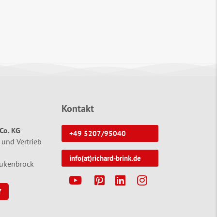
Kontakt
Co. KG
+49 5207/95040
 und Vertrieb
info(at)richard-brink.de
tukenbrock
Y
P
L
I
f