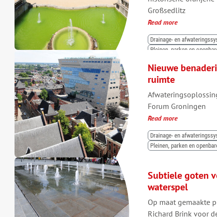
Großsedlitz
Read more
Drainage- en afwateringss
Pleinen, parken en openba
Nieuwe benaderi
ruimte
Afwateringsoplossin
Forum Groningen
Read more
Drainage- en afwateringss
Pleinen, parken en openba
Subtiele goten 
waterspel
Op maat gemaakte pr
Richard Brink voor d