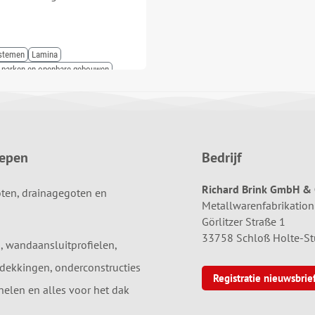
ystemen
Lamina
, parken en openbare gebouwen
oepen
Bedrijf
Richard Brink GmbH & 
ten, drainagegoten en
Metallwarenfabrikation
Görlitzer Straße 1
33758 Schloß Holte-S
, wandaansluitprofielen,
dekkingen, onderconstructies
Registratie nieuwsbrie
elen en alles voor het dak