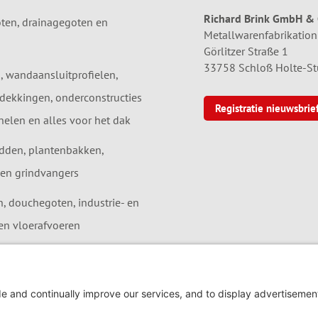
Richard Brink GmbH & 
ten, drainagegoten en
Metallwarenfabrikation
Görlitzer Straße 1
33758 Schloß Holte-S
, wandaansluitprofielen,
dekkingen, onderconstructies
Registratie nieuwsbrie
elen en alles voor het dak
dden, plantenbakken,
en grindvangers
 douchegoten, industrie- en
en vloerafvoeren