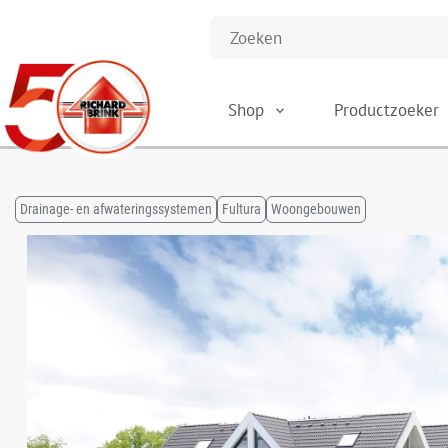
Shop
Productzoeker
Drainage- en afwateringssystemen
Fultura
Woongebouwen