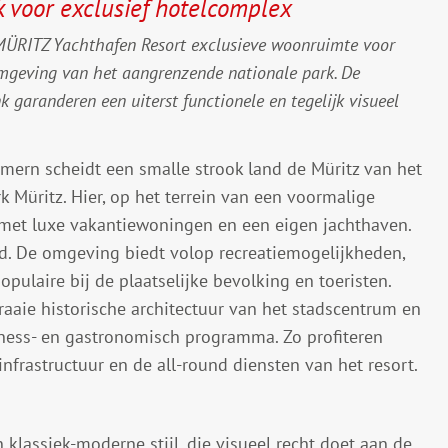
 voor exclusief hotelcomplex
ÜRITZ Yachthafen Resort exclusieve woonruimte voor
mgeving van het aangrenzende nationale park. De
 garanderen een uiterst functionele en tegelijk visueel
ern scheidt een smalle strook land de Müritz van het
k Müritz. Hier, op het terrein van een voormalige
met luxe vakantiewoningen en een eigen jachthaven.
d. De omgeving biedt volop recreatiemogelijkheden,
opulaire bij de plaatselijke bevolking en toeristen.
raaie historische architectuur van het stadscentrum en
lness- en gastronomisch programma. Zo profiteren
nfrastructuur en de all-round diensten van het resort.
lassiek-moderne stijl, die visueel recht doet aan de