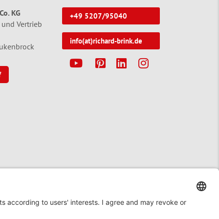
Co. KG
+49 5207/95040
 und Vertrieb
info(at)richard-brink.de
tukenbrock
Y
P
L
I
f