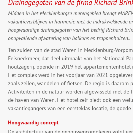
Drainagegoten van de firma Richard Brink
Midden in het Mecklenburgse merengebied brengt MAREM
vakantieverblijven in harmonie met de indrukwekkende o
hoogwaardige drainagegoten van het bedrijf Richard Brink
onopvallende afwatering van balkons en trappenhuizen..
Ten zuiden van de stad Waren in Mecklenburg-Vorpomm
Feisneckmeer, dat deel uitmaakt van het Nationaal Par
houtzagerij, opende in 2019 het appartementenhotel 
Het complex werd in het voorjaar van 2021 opgelever
zoals zeilen, wandelen of fietsen. De regio is daarom p
Activiteiten in de natuur worden afgewisseld met de f
de haven van Waren. Het hotel zelf biedt ook een wel
vakantiegangers van een eersteklas locatie, de goede i
Hoogwaardig concept
De architectuur van de gebouwencomplexen volgt een k