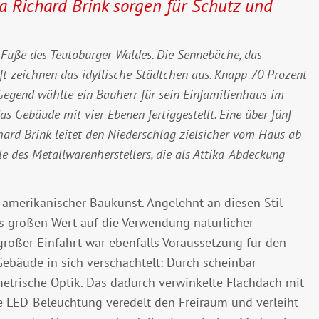
a Richard Brink sorgen für Schutz und
 Fuße des Teutoburger Waldes. Die Sennebäche, das
ft zeichnen das idyllische Städtchen aus. Knapp 70 Prozent
Gegend wählte ein Bauherr für sein Einfamilienhaus im
s Gebäude mit vier Ebenen fertiggestellt. Eine über fünf
hard Brink leitet den Niederschlag zielsicher vom Haus ab
le des Metallwarenherstellers, die als Attika-Abdeckung
e amerikanischer Baukunst. Angelehnt an diesen Stil
s großen Wert auf die Verwendung natürlicher
t großer Einfahrt war ebenfalls Voraussetzung für den
ebäude in sich verschachtelt: Durch scheinbar
trische Optik. Das dadurch verwinkelte Flachdach mit
te LED-Beleuchtung veredelt den Freiraum und verleiht