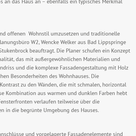
s an das Haus an – ebenfalls ein typisches Merkmal
 offenen Wohnstil umzusetzen und traditionelle
Planungsbüro W2, Wencke Welker aus Bad Lippspringe
Stukenbrock beauftragt. Die Planer schufen ein Konzept
nalität, das mit außergewöhnlichen Materialien und
undriss und die komplexe Fassadengestaltung mit Holz
schen Besonderheiten des Wohnhauses. Die
ontrast zu den Wänden, die mit schmalen, horizontal
iese Kombination aus warmen und dunklen Farben hebt
ensterfronten verlaufen teilweise über die
en in die begrünte Umgebung des Hauses.
hanschlüsse und vorgelagerte Fassadenelemente sind