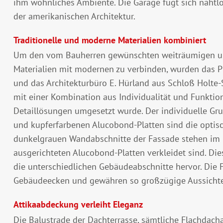
ihm wohnliches Ambiente. Die Garage fügt sich nahtlo
der amerikanischen Architektur.
Traditionelle und moderne Materialien kombiniert
Um den vom Bauherren gewünschten weiträumigen und
Materialien mit modernen zu verbinden, wurden das 
und das Architekturbüro E. Hürland aus Schloß Holte-
mit einer Kombination aus Individualität und Funktio
Detaillösungen umgesetzt wurde. Der individuelle Gr
und kupferfarbenen Alucobond-Platten sind die opti
dunkelgrauen Wandabschnitte der Fassade stehen im K
ausgerichteten Alucobond-Platten verkleidet sind. D
die unterschiedlichen Gebäudeabschnitte hervor. Die F
Gebäudeecken und gewähren so großzügige Aussicht
Attikaabdeckung verleiht Eleganz
Die Balustrade der Dachterrasse, sämtliche Flachdac