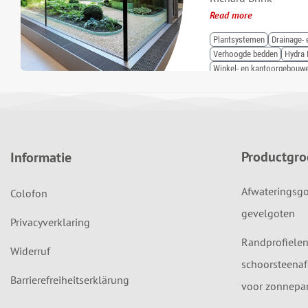
Read more
Plantsystemen
Drainage-
Verhoogde bedden
Hydra 
Winkel- en kantoorgebouw
Productgr
Informatie
Afwateringsgo
Colofon
gevelgoten
Privacyverklaring
Randprofielen
Widerruf
schoorsteenaf
Barrierefreiheitserklärung
voor zonnepan