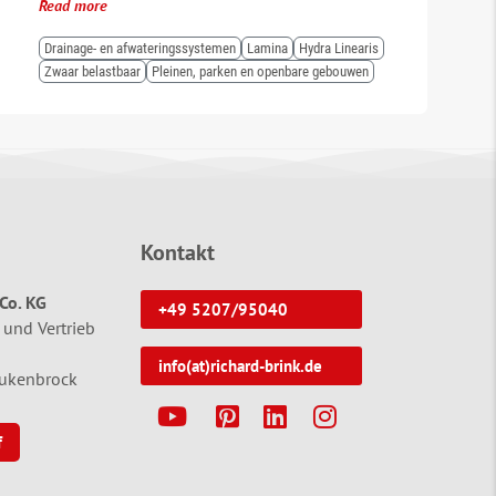
Read more
Drainage- en afwateringssystemen
Lamina
Hydra Linearis
Zwaar belastbaar
Pleinen, parken en openbare gebouwen
Kontakt
Co. KG
+49 5207/95040
 und Vertrieb
info(at)richard-brink.de
tukenbrock
Y
P
L
I
f