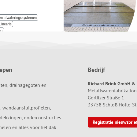
 en afwateringssystemen
Linearis
en
oepen
Bedrijf
Richard Brink GmbH & 
ten, drainagegoten en
Metallwarenfabrikation
Görlitzer Straße 1
33758 Schloß Holte-S
, wandaansluitprofielen,
dekkingen, onderconstructies
Registratie nieuwsbrie
elen en alles voor het dak