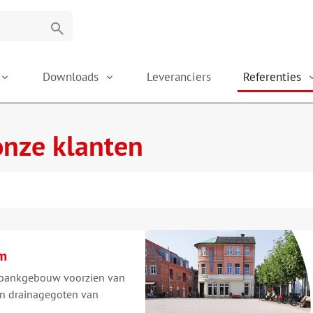
search
Downloads
Leveranciers
Referenties
onze klanten
um
 bankgebouw voorzien van
n drainagegoten van