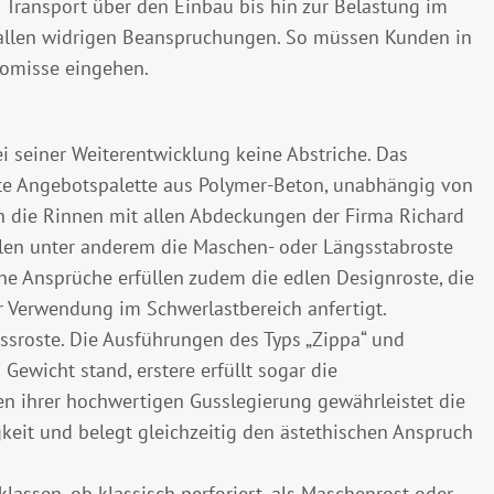
 Transport über den Einbau bis hin zur Belastung im
 allen widrigen Beanspruchungen. So müssen Kunden in
romisse eingehen.
i seiner Weiterentwicklung keine Abstriche. Das
amte Angebotspalette aus Polymer-Beton, unabhängig von
ch die Rinnen mit allen Abdeckungen der Firma Richard
len unter anderem die Maschen- oder Längsstabroste
che Ansprüche erfüllen zudem die edlen Designroste, die
 Verwendung im Schwerlastbereich anfertigt.
sroste. Die Ausführungen des Typs „Zippa“ und
ewicht stand, erstere erfüllt sogar die
en ihrer hochwertigen Gusslegierung gewährleistet die
it und belegt gleichzeitig den ästethischen Anspruch
klassen, ob klassisch perforiert, als Maschenrost oder