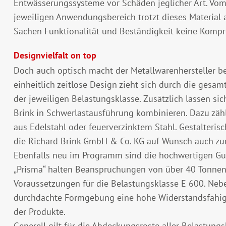
Entwässerungssysteme vor Schäden jeglicher Art. Vom
jeweiligen Anwendungsbereich trotzt dieses Material
Sachen Funktionalität und Beständigkeit keine Komp
Designvielfalt on top
Doch auch optisch macht der Metallwarenhersteller be
einheitlich zeitlose Design zieht sich durch die ges
der jeweiligen Belastungsklasse. Zusätzlich lassen si
Brink in Schwerlastausführung kombinieren. Dazu zäh
aus Edelstahl oder feuerverzinktem Stahl. Gestalteris
die Richard Brink GmbH & Co. KG auf Wunsch auch zur
Ebenfalls neu im Programm sind die hochwertigen Gus
„Prisma“ halten Beanspruchungen von über 40 Tonnen G
Voraussetzungen für die Belastungsklasse E 600. Neb
durchdachte Formgebung eine hohe Widerstandsfähigke
der Produkte.
Generell gilt für die Abdeckungsroste aller Belastungs