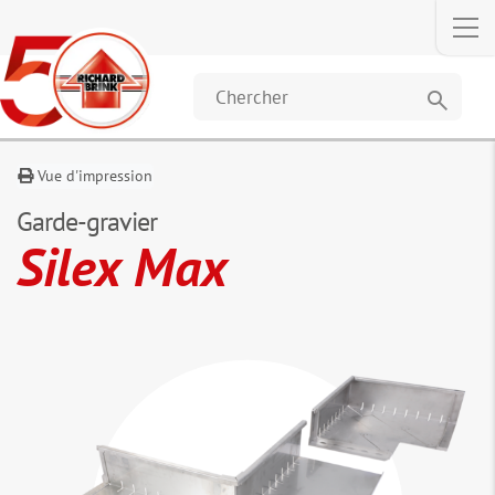
Description
Dimensions
Accessoires
Les clients
et données
ont
égalemen
search
acheté
Vue d'impression
Garde-gravier
Silex Max