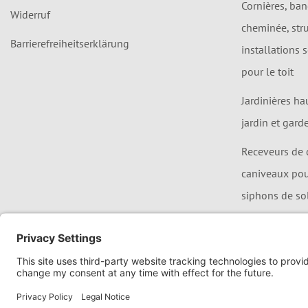
Cornières, ba
Widerruf
cheminée, str
Barrierefreiheitserklärung
installations 
pour le toit
Jardinières ha
jardin et gard
Receveurs de 
caniveaux pour
siphons de so
ISO 9001 Zertifizierung