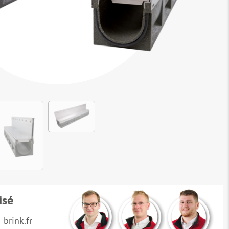
isé
brink.fr