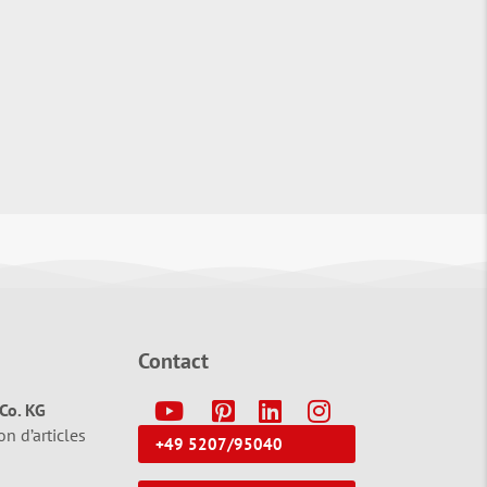
Contact
Y
P
L
I
Co. KG
on d’articles
+49 5207/95040