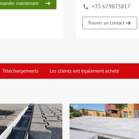
mander maintenant
+33 679875817
Trouver un contact
Téléchargements
Les clients ont également acheté