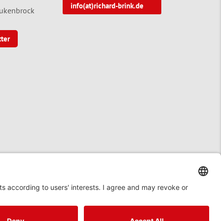
info(at)richard-brink.de
tukenbrock
tter