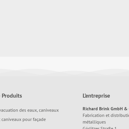
 Produits
L’entreprise
Richard Brink GmbH & 
vacuation des eaux, caniveaux
Fabrication et distributi
t caniveaux pour façade
métalliques
Görlitzer Straße 1