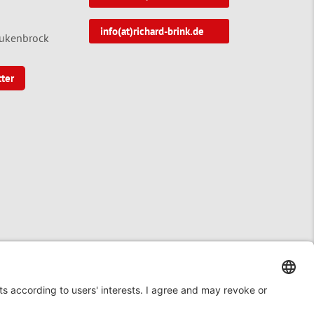
info(at)richard-brink.de
tukenbrock
tter