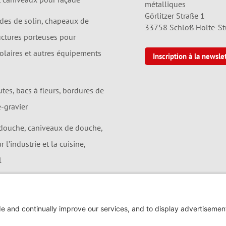
métalliques
Görlitzer Straße 1
ndes de solin, chapeaux de
33758 Schloß Holte-S
uctures porteuses pour
solaires et autres équipements
Inscription à la newsle
utes, bacs à fleurs, bordures de
e-gravier
douche, caniveaux de douche,
 l’industrie et la cuisine,
l