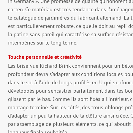
in Germany ». Une promesse de qualité qu’honorent a
corten. Ce matériau est très tendance dans l’aménagem
le catalogue de jardinières du fabricant allemand. La 
est particulièrement robuste, ce qu’elle doit au repli 
la patine sans pareil qui caractérise sa surface résist
intempéries sur le long terme.
Touche personnelle et créativité
Les brise-vue Richard Brink conviennent pour un béto
profondeur devra s’adapter aux conditions locales pour
dans le sol à l’aide de longs profilés en U qui s’enfon
développés pour s’encastrer parfaitement dans les bor
glissent par le bas. Comme ils sont fixés à l’intérieur,
montage terminé. Sur les côtés, des trous oblongs prév
d’adapter un peu la hauteur de la clôture ainsi créée. 
par assemblage de plusieurs éléments, ce qui aboutit 
longueur finale souhaitée.