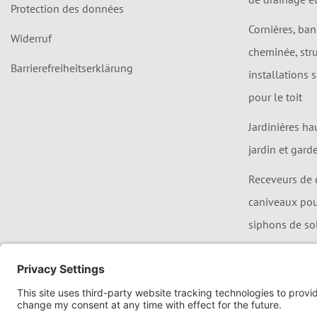
Protection des données
Cornières, ba
Widerruf
cheminée, str
Barrierefreiheitserklärung
installations 
pour le toit
Jardinières ha
jardin et gard
Receveurs de 
caniveaux pour
siphons de so