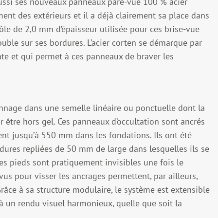
ussi ses nouveaux panneaux pare-vue 100 % acier
ent des extérieurs et il a déjà clairement sa place dans
tôle de 2,0 mm d’épaisseur utilisée pour ces brise-vue
double sur ses bordures. L’acier corten se démarque par
ante et qui permet à ces panneaux de braver les
nnage dans une semelle linéaire ou ponctuelle dont la
 être hors gel. Ces panneaux d’occultation sont ancrés
cent jusqu’à 550 mm dans les fondations. Ils ont été
dures repliées de 50 mm de large dans lesquelles ils se
 ces pieds sont pratiquement invisibles une fois le
us pour visser les ancrages permettent, par ailleurs,
Grâce à sa structure modulaire, le système est extensible
à un rendu visuel harmonieux, quelle que soit la