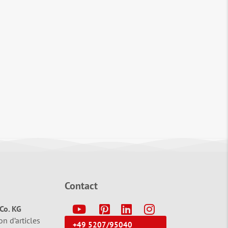
Contact
Y
P
L
I
Co. KG
on d’articles
+49 5207/95040