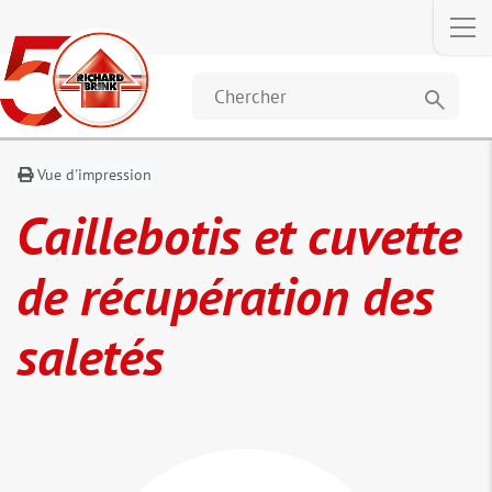
Description
Dimensions
Téléchargements
Les c
et données
o
égal
search
ac
Vue d'impression
Caillebotis et cuvette
de récupération des
saletés