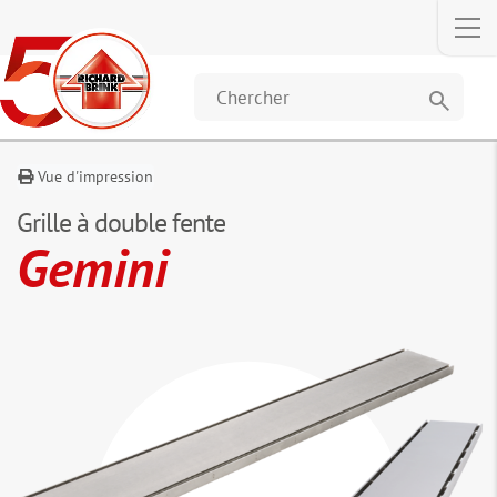
Description
Dimensions
Téléchargements
Les c
et données
o
égal
search
ac
Vue d'impression
Grille à double fente
Gemini