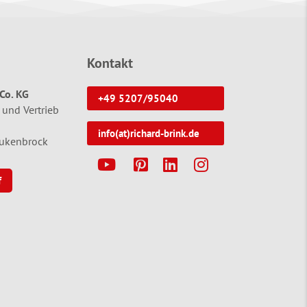
Kontakt
Co. KG
+49 5207/95040
 und Vertrieb
info(at)richard-brink.de
tukenbrock
Y
P
L
I
f