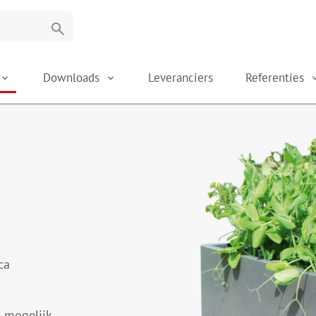
search
Downloads
Leveranciers
Referenties
ica
s mogelijk