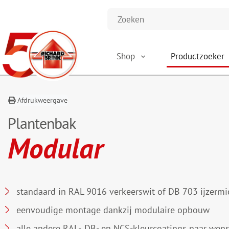
Shop
Productzoeker
Afdrukweergave
Plantenbak
Modular
standaard in RAL 9016 verkeerswit of DB 703 ijzerm
eenvoudige montage dankzij modulaire opbouw
alle andere RAL-, DB- en NCS-kleurcoatings naar wen