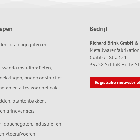
oepen
Bedrijf
Richard Brink GmbH & 
ten, drainagegoten en
Metallwarenfabrikation
Görlitzer Straße 1
33758 Schloß Holte-S
, wandaansluitprofielen,
dekkingen, onderconstructies
Registratie nieuwsbrie
elen en alles voor het dak
dden, plantenbakken,
en grindvangers
 douchegoten, industrie- en
en vloerafvoeren