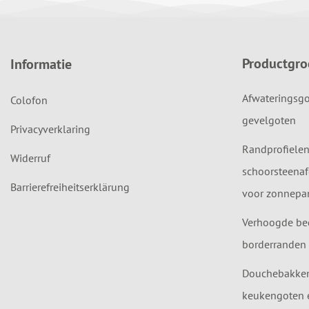
Productgr
Informatie
Afwateringsgo
Colofon
gevelgoten
Privacyverklaring
Randprofielen
Widerruf
schoorsteenaf
Barrierefreiheitserklärung
voor zonnepan
Verhoogde be
borderranden 
Douchebakken,
keukengoten 