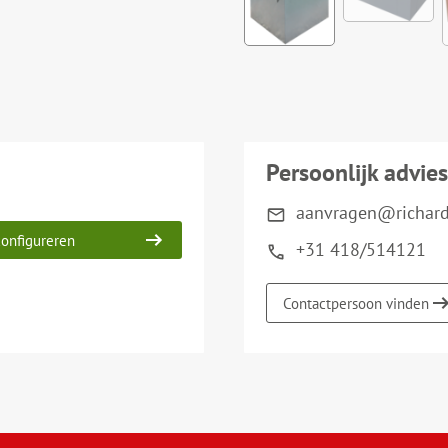
Persoonlijk advies
aanvragen@richard-
onfigureren
+31 418/514121
Contactpersoon vinden