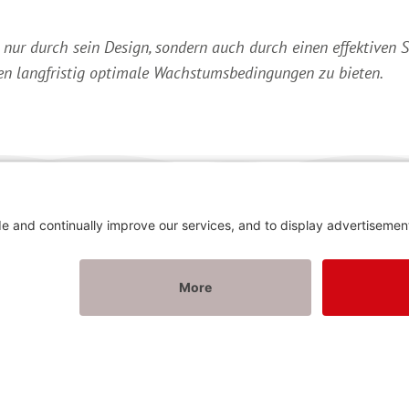
 nur durch sein Design, sondern auch durch einen effektiven
zen langfristig optimale Wachstumsbedingungen zu bieten.
oepen
Bedrijf
Richard Brink GmbH & 
ten, drainagegoten en
Metallwarenfabrikation
Görlitzer Straße 1
33758 Schloß Holte-S
, wandaansluitprofielen,
dekkingen, onderconstructies
Registratie nieuwsbrie