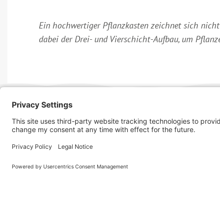
Ein hochwertiger Pflanzkasten zeichnet sich nicht
dabei der Drei- und Vierschicht-Aufbau, um Pflan
Productgr
Informatie
Afwateringsgo
Colofon
gevelgoten
Privacyverklaring
Randprofielen
Widerruf
schoorsteenaf
Barrierefreiheitserklärung