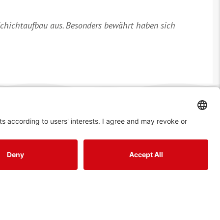
 Schichtaufbau aus. Besonders bewährt haben sich
Kontakt
Co. KG
+49 5207/95040
 und Vertrieb
info(at)richard-brink.de
tukenbrock
Y
P
L
I
f