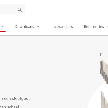
search
Downloads
Leveranciers
Referenties
n een sleufgoot
nen schaal