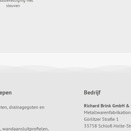
aalbevestiging met
sleuven
oepen
Bedrijf
Richard Brink GmbH & 
ten, drainagegoten en
Metallwarenfabrikation
Görlitzer Straße 1
33758 Schloß Holte-S
, wandaansluitprofielen,