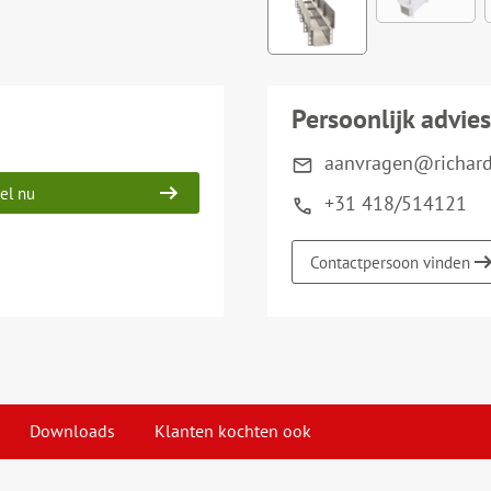
Persoonlijk advies
aanvragen@richard-
el nu
+31 418/514121
Contactpersoon vinden
Downloads
Klanten kochten ook