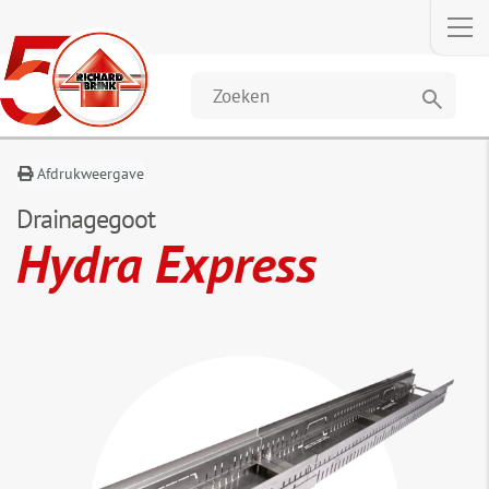
Omschrijving
Afmetingen
Accessoires
Downlo
&
gegevens
search
Afdrukweergave
Drainagegoot
Hydra Express