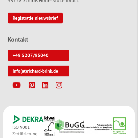
33758 Schloß Holte-Stukenbrock
Registratie nieuwsbrief
Kontakt
+49 5207/95040
info(at)richard-brink.de
Y
P
L
I
ISO 9001
Zertifizierung