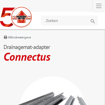
Omschrijving
Afmetingen &
Klanten
gegevens
kochten ook
search
Afdrukweergave
Drainagemat-adapter
Connectus