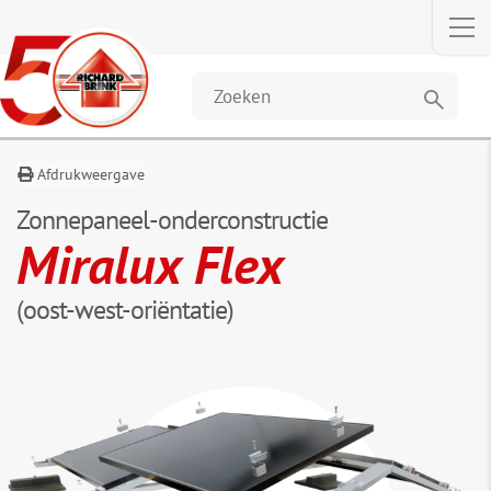
Verzoeken
Omschrijving
Afmetingen
Downloa
&
gegevens
search
Afdrukweergave
Zonnepaneel-onderconstructie
Miralux Flex
(oost-west-oriëntatie)