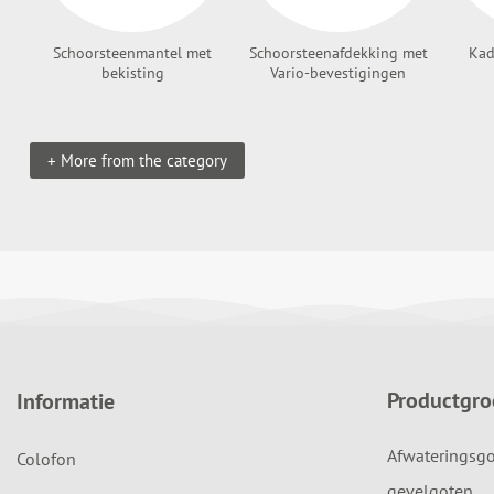
Schoorsteenmantel met
Schoorsteenafdekking met
Kad
bekisting
Vario-bevestigingen
+ More from the category
Productgr
Informatie
Afwateringsgo
Colofon
gevelgoten