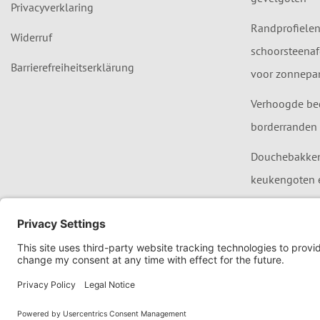
Privacyverklaring
Randprofielen
Widerruf
schoorsteenaf
Barrierefreiheitserklärung
voor zonnepan
Verhoogde be
borderranden 
Douchebakken,
keukengoten 
ISO 9001 Zertifizierung