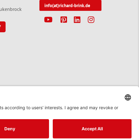
info(at)richard-brink.de
tukenbrock
Y
P
L
I
f