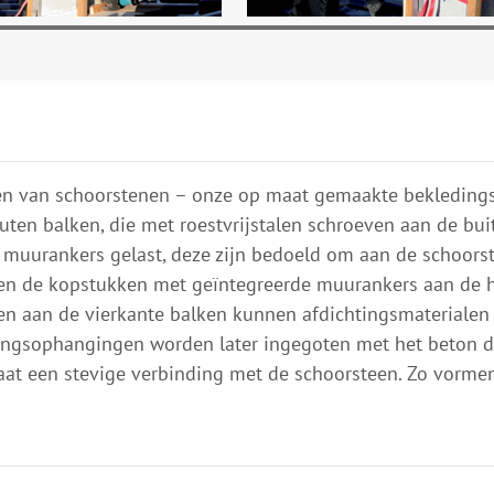
den van schoorstenen – onze op maat gemaakte bekledings
uten balken, die met roestvrijstalen schroeven aan de bu
 muurankers gelast, deze zijn bedoeld om aan de schoor
en de kopstukken met geïntegreerde muurankers aan de h
n aan de vierkante balken kunnen afdichtingsmaterialen 
ngsophangingen worden later ingegoten met het beton da
aat een stevige verbinding met de schoorsteen. Zo vorme