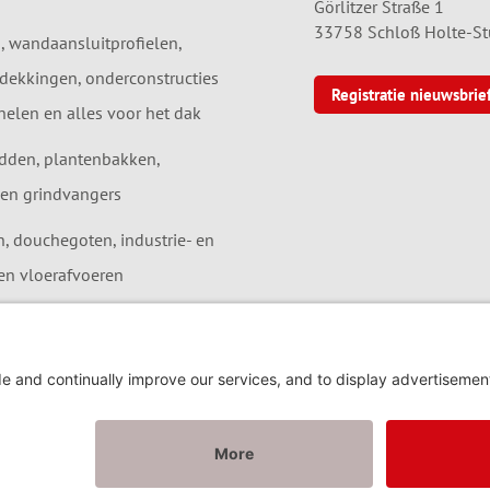
Görlitzer Straße 1
33758 Schloß Holte-S
, wandaansluitprofielen,
dekkingen, onderconstructies
Registratie nieuwsbrie
elen en alles voor het dak
dden, plantenbakken,
en grindvangers
 douchegoten, industrie- en
en vloerafvoeren