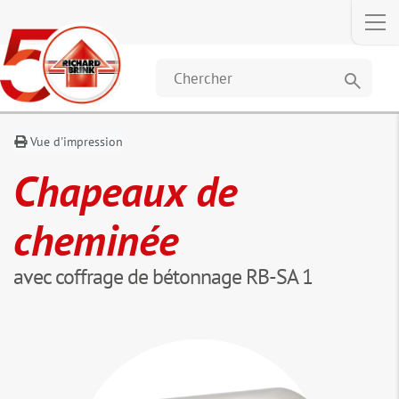
Dimensions
Téléchargements
Video
Les clients
et données
ont
également
search
acheté
Vue d'impression
Chapeaux de
cheminée
avec coffrage de bétonnage RB-SA 1